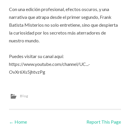
Con una edición profesional, efectos oscuros, y una
narrativa que atrapa desde el primer segundo, Frank
Batista Misterios no solo entretiene, sino que despierta
la curiosidad por los secretos más aterradores de
nuestro mundo.
Puedes visitar su canal aquí:
https://www.youtube.com/channel/UC...-
OvXr6Xs5jhtvzPg
Blog
←
Home
Report This Page
Post navigation